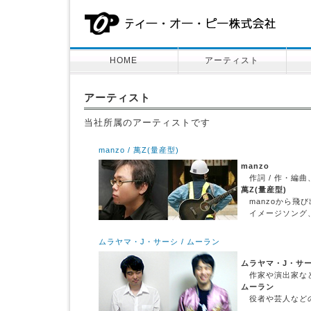
HOME
アーティスト
アーティスト
当社所属のアーティストです
manzo / 萬Z(量産型)
manzo
作詞 / 作・編
萬Z(量産型)
manzoから飛
イメージソング、
ムラヤマ・J・サーシ / ムーラン
ムラヤマ・J・サ
作家や演出家など
ムーラン
役者や芸人などの